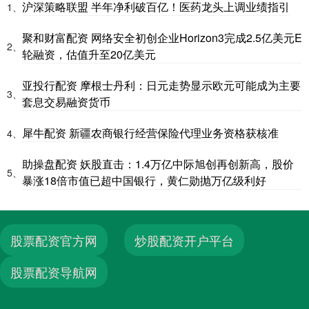
沪深策略联盟 半年净利破百亿！医药龙头上调业绩指引
1、
聚和财富配资 网络安全初创企业Horizon3完成2.5亿美元E
2、
轮融资，估值升至20亿美元
亚投行配资 摩根士丹利：日元走势显示欧元可能成为主要
3、
套息交易融资货币
犀牛配资 新疆农商银行经营保险代理业务资格获核准
4、
助操盘配资 妖股直击：1.4万亿中际旭创再创新高，股价
5、
暴涨18倍市值已超中国银行，黄仁勋抛万亿级利好
股票配资官方网
炒股配资开户平台
股票配资导航网