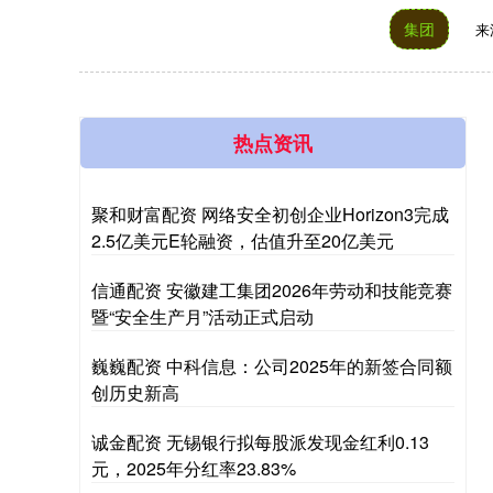
集团
来
热点资讯
聚和财富配资 网络安全初创企业Horizon3完成
2.5亿美元E轮融资，估值升至20亿美元
信通配资 安徽建工集团2026年劳动和技能竞赛
暨“安全生产月”活动正式启动
巍巍配资 中科信息：公司2025年的新签合同额
创历史新高
诚金配资 无锡银行拟每股派发现金红利0.13
元，2025年分红率23.83%