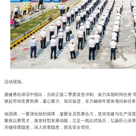
活动现场。
龚健勇在讲话中指出，当前正值二季度攻坚冲刺、奋力实现时间任务“
掀起劳动竞赛热潮，凝心聚力、加压奋进，全力确保年度各项目标任务
他强调，一要强化组织保障，凝聚全员竞赛合力，坚持党建与生产深度
聚焦以赛育才，激发转型发展动能，立足一线比武练兵，弘扬匠心浓厚
关键排查隐患，深入排查隐患，抓实安全管控。