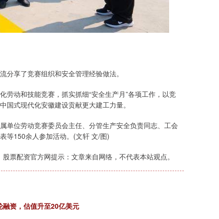
流分享了竞赛组织和安全管理经验做法。
化劳动和技能竞赛，抓实抓细“安全生产月”各项工作，以竞
中国式现代化安徽建设贡献更大建工力量。
属单位劳动竞赛委员会主任、分管生产安全负责同志、工会
150余人参加活动。(文轩 文/图)
股票配资官方网提示：文章来自网络，不代表本站观点。
E轮融资，估值升至20亿美元