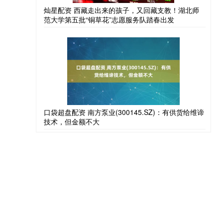
灿星配资 西藏走出来的孩子，又回藏支教！湖北师
范大学第五批“铜草花”志愿服务队踏春出发
口袋超盘配资 南方泵业(300145.SZ)：有供货给维谛
技术，但金额不大