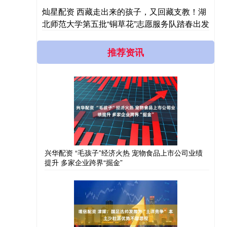
灿星配资 西藏走出来的孩子，又回藏支教！湖
北师范大学第五批“铜草花”志愿服务队踏春出发
推荐资讯
兴华配资 “毛孩子”经济火热 宠物食品上市公司业绩
提升 多家企业跨界“掘金”