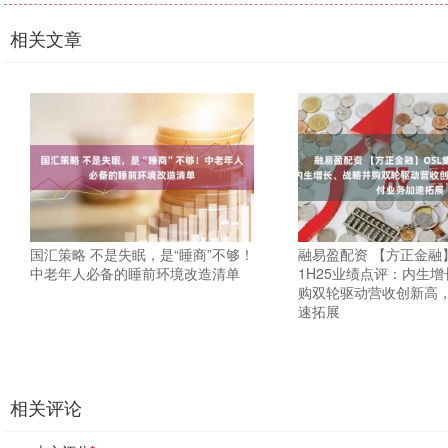
相关文章
国汇策略 不是失眠，是“睡商”不够！
融易盈配资 【方正金融
中老年人必备的睡前环境改造清单
1H25业绩点评：内生
购双轮驱动营收创新高
速拓展
相关评论