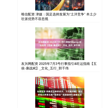
唯信配资 津媒：国足选帅发展为“土洋竞争” 本土少
壮派优势不容忽视
友兴网配资 2025年7月3号行事指引&旺运指南【五
侯-康战斌】_文化_五行_郭千伟