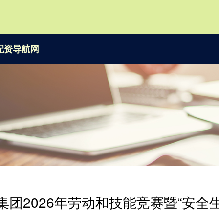
配资导航网
集团2026年劳动和技能竞赛暨“安全