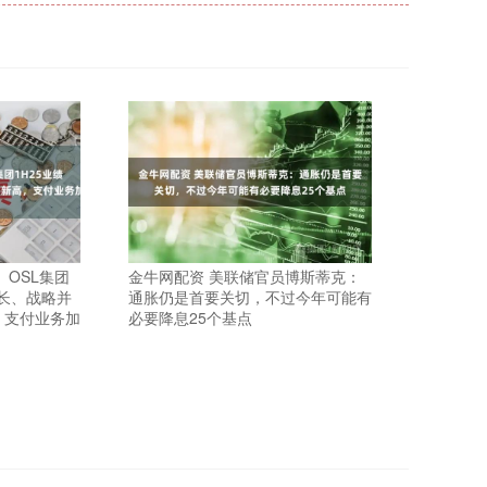
】OSL集团
金牛网配资 美联储官员博斯蒂克：
增长、战略并
通胀仍是首要关切，不过今年可能有
，支付业务加
必要降息25个基点