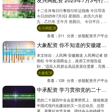
友兴网配资 2025年7月3号行事指引&旺运指南【五侯-康战斌】_文化_五行_郭千伟
十二生肖每日行事指引旺运指南 今日导语
今日2025年7月3日 星期四，农历六月初
九，乙巳年 壬午月 癸酉日。 今日平日，十
二建日平日。 财神：正南 喜神：东南....
友兴网配资
查看：
211
分类：
炒股配资开户平台
大象配资 你不知道的安徽建工④丨“好房子”“好物业”成就宜居好生活
本文转自：人民网-安徽频道 人民网记者 胡
雨松 今年全国两会上，政府工作报告提
到，“适应人民群众高品质居住需要，完善标
准规范，推动建设安全、舒适、绿色、智慧
大象配资
的‘....
查看：
129
分类：
炒股配资开户平台
中承配资 学习贯彻党的二十届四中全会精神丨为基本实现社会主义现代化取得决定性进展贡献力量
党的二十届四中全会是乘势而上、接续推进
中国式现代化建设的又一次总动员、总部
署，凝聚起攻坚克难、团结奋斗的磅礴力