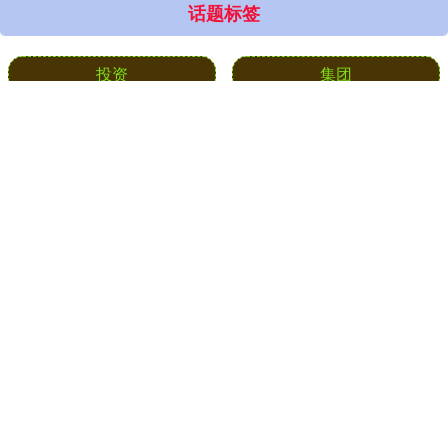
话题标签
投资
集团
指数
收盘
广盛网配资
起火
控股
股份
截至
2026年
国际
长盈宝配资
全部话题标签