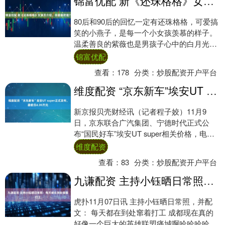
锦富优配 新《还珠格格》女演员介绍，你最喜欢谁？
80后和90后的回忆一定有还珠格格，可爱搞
笑的小燕子，是每一个小女孩羡慕的样子。
温柔善良的紫薇也是男孩子心中的白月光
吧！那个陪伴给我们童年的电视剧在短剧热
锦富优配
潮下也....
查看：
178
分类：
炒股配资开户平台
维度配资 “京东新车”埃安UT super正式发布，最低仅4.99万元
新京报贝壳财经讯（记者程子姣）11月9
日，京东联合广汽集团、宁德时代正式公
布“国民好车”埃安UT super相关价格，电池
租用购车价仅4.99万元，整车购买价为....
维度配资
查看：
83
分类：
炒股配资开户平台
九谦配资 主持小钰晒日常照：每天都在到处窜着打工
虎扑11月07日讯 主持小钰晒日常照，并配
文： 每天都在到处窜着打工 成都现在真的
好像一个巨大的英雄联盟痛城啊哈哈哈哈