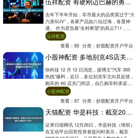
伍祥配资 有硬刚迈巴赫的勇气，有大柏林几分实力？
去年下半年开始，车市最火的品类莫过于“大
六座SUV”，各家产品如八仙过海，各显神
通。 作为背负着“全村希望”的风云T11，在
卷空间卷配置卷智能化之外，高端的自研....
伍祥配资
查看：
85
分类：
炒股配资开户平台
小股神配资 多地别克4S店关门倒闭 车主们数万购车置换补贴拿不到
快科技 12 月 12 日消息，据博主"汽车 365
热线"爆料，近日，多位别克车主向其反馈，
购车的 4S 店关门闭店，自己购车时承诺的
厂商置换补贴打了水漂，一....
小股神配资
查看：
87
分类：
炒股配资开户平台
天猫配资 华是科技：截至2025年12月20日公司股东人数约为1.5万户
证券日报网讯 12月26日，华是科技（维权）
在互动平台回答投资者提问时表示，截至