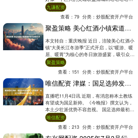
哈！....
九谦配资
查看：
79
分类：
炒股配资开户平台
聚盈策略 美心红酒小镇索道环线引游客打卡
本文转自：重庆晚报 近日，涪陵美心红酒小
镇“大美长江冬游季”正式开启，以“暖游、暖
居、暖胃”为核心的冬日旅游盛宴，吸引众多
外地游客前来打卡体验，纷纷将索道环线
聚盈策略
观....
查看：
151
分类：
炒股配资开户平台
唯信配资 津媒：国足选帅发展为“土洋竞争” 本土少壮派优势不容忽视
直播吧11月4日讯 近期，有消息称本土教练
有望成为国足新帅。《今晚报》撰文认为，
本土少壮派优势不容忽视。 国足选帅最初的
倾向性比较明确，那就是现阶段外籍教练比
唯信配资
较....
查看：
213
分类：
炒股配资开户平台