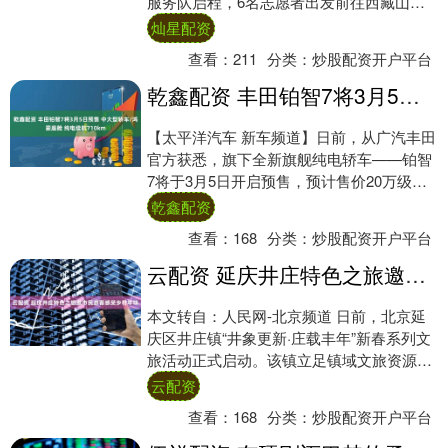
服务队启程，6名志愿者出发前往西藏山南
市曲松县，将开展为期一个学期的支教....
灿星配资
查看：
211
分类：
炒股配资开户平台
乾鑫配资 丰田铂智7将3月5日预售 中大型轿车/鸿蒙座舱 纯电续航710km
【太平洋汽车 新车频道】日前，从广汽丰田
官方获悉，旗下全新旗舰纯电轿车——铂智
7将于3月5日开启预售，预计售价20万级，
一季度上市。新车定位中大型轿车，车长超
乾鑫配资
5....
查看：
168
分类：
炒股配资开户平台
云配资 延庆井庄特色之旅邀市民游客感受乡村年味
本文转自：人民网-北京频道 日前，北京延
庆区井庄镇“井象更新·庄载丰年”新春系列文
旅活动正式启动。该镇立足镇域文旅资源优
势，联动柳沟村、窑湾村、箭杆岭村、三司
云配资
村....
查看：
168
分类：
炒股配资开户平台