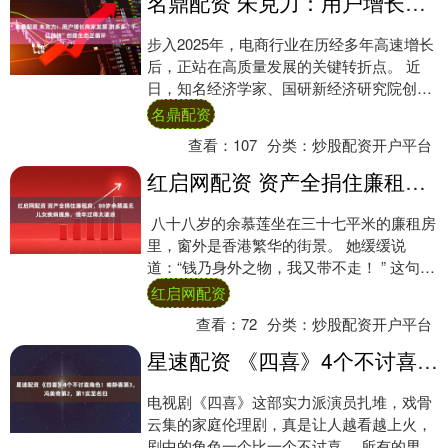
名鼎配资 朱克力：用户增长商家发展 拼多多“千亿扶持”创建生态正循环
步入2025年，电商行业在历经多年高速增长
后，正站在高质量发展的关键转折点。 近
日，知名经济学家、国研新经济研究院创始
院长朱克力在新京报贝壳财经举办
名鼎配资
的“2025....
查看：
107
分类：
炒股配资开户平台
红启网配资 资产全捐住廉租房，88岁余慕莲无儿女疾病缠身，晚年过得太凄凉
八十八岁的余慕莲坐在三十七平米的廉租房
里，窗外是香港繁华的街景。 她缓缓说
道：“钱乃身外之物，我又带不走！ ” 这句话
背后，是她决定捐出全部财产的果断。 这
红启网配资
位....
查看：
72
分类：
炒股配资开户平台
星速配资 《四喜》4个不讨喜角色！喻静香第3，冯美奇第2，第1实至名归
电视剧《四喜》这部实力派演员扎堆，戏骨
云集的家庭伦理剧，真是让人越看越上火，
剧中的角色一个比一个不讨喜。 所有的男性