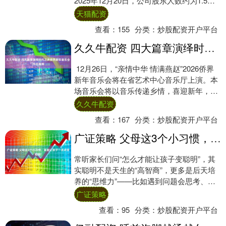
2025年12月20日，公司股东人数约为1.5万
户。 （文章来源：证券日报） 海....
天猫配资
查看：
155
分类：
炒股配资开户平台
久久牛配资 四大篇章演绎时代之声侨界新年音乐会26日奏响
12月26日，“亲情中华 情满燕赵”2026侨界
新年音乐会将在省艺术中心音乐厅上演。本
场音乐会将以音乐传递乡情，喜迎新年，为
观众呈现一场融合中华传统与现代韵味....
久久牛配资
查看：
167
分类：
炒股配资开户平台
广证策略 父母这3个小习惯，真能让孩子一点点变聪明!
常听家长们问“怎么才能让孩子变聪明”，其
实聪明不是天生的“高智商”，更多是后天培
养的“思维力”——比如遇到问题会思考、看
到新鲜事物会好奇、遇到困难敢尝试。 而
广证策略
这....
查看：
95
分类：
炒股配资开户平台