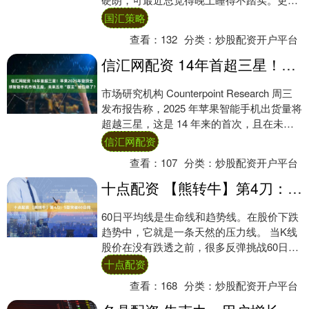
怪的是——明明没有喝多少水，夜里却老是
国汇策略
醒....
查看：
132
分类：
炒股配资开户平台
信汇网配资 14年首超三星！苹果2025年登顶全球智能手机市场王座，未来五年“霸主”地位稳了？
市场研究机构 Counterpoint Research 周三
发布报告称，2025 年苹果智能手机出货量将
超越三星，这是 14 年来的首次，且在未来
五年内，苹果....
信汇网配资
查看：
107
分类：
炒股配资开户平台
十点配资 【熊转牛】第4刀：S型突破60日线
60日平均线是生命线和趋势线。在股价下跌
趋势中，它就是一条天然的压力线。 当K线
股价在没有跌透之前，很多反弹挑战60日线
压力的涨幅都是不能持续的，会被60日线
十点配资
压....
查看：
168
分类：
炒股配资开户平台