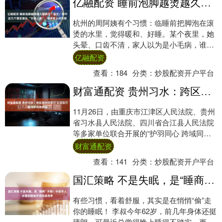
亿融配资 睡前泡脚越烫越久越养生？医生：踩中这几个雷区堪比 “引祸上身”，很多老人还在做
杭州的周阿姨有个习惯：临睡前把脚泡在滚
烫的水里，觉得暖和、好睡。某个夜里，她
头晕、口齿不清，家人以为是小毛病，谁知
半小时内恶化送到医院，确诊是急性脑梗，
亿融配资
终未醒来....
查看：
184
分类：
炒股配资开户平台
财富通配资 贵州习水：跨区域协同发力 以法治力量守护鸟类家园
11月26日，由重庆市江津区人民法院、贵州
省习水县人民法院、四川省合江县人民法院
等多家单位联合开展的“护羽同心 跨域同
行”保护鸟类宣传暨生态司法协作座谈会在习
财富通配资
水....
查看：
141
分类：
炒股配资开户平台
国汇策略 不是失眠，是“睡商”不够！中老年人必备的睡前环境改造清单
有些习惯，看着舒服，其实是在悄悄“偷”走
你的睡眠！ 李叔今年62岁，前几年身体还挺
硬朗，可最近总觉得晚上睡得不踏实。更奇