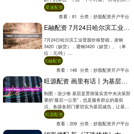
角色几乎都是理智、明事理的设定，唯独冯
星速配资
志竟然....
查看：
81
分类：
炒股配资开户平台
E融配资 7月24日哈尔滨工业普圆价格暂稳
7月24日哈尔滨工业普圆价格暂稳，凌钢
3420（缺货），通钢3420（缺货）。（单
位：元/吨）....
E融配资
查看：
148
分类：
炒股配资开户平台
旺源配资 画里有话丨为基层减负 促实干担当
制图：游少衡 基层是贯彻落实党中央决策部
署的“最后一公里”，也是服务群众的最前
沿。各级各部门要切实为基层减负，让基层
党组织和基层干部更好地推动经济社会发
旺源配资
展、服务....
查看：
209
分类：
炒股配资开户平台