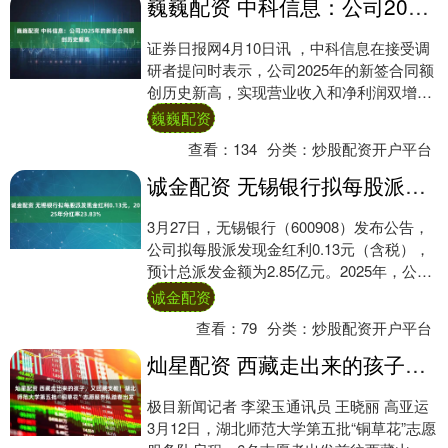
巍巍配资 中科信息：公司2025年的新签合同额创历史新高
证券日报网4月10日讯 ，中科信息在接受调
研者提问时表示，公司2025年的新签合同额
创历史新高，实现营业收入和净利润双增
长。2026年，公司将紧抓AI产业发展机....
巍巍配资
查看：
134
分类：
炒股配资开户平台
诚金配资 无锡银行拟每股派发现金红利0.13元，2025年分红率23.83%
3月27日，无锡银行（600908）发布公告，
公司拟每股派发现金红利0.13元（含税），
预计总派发金额为2.85亿元。2025年，公司
现金分红金额占合并后归母净....
诚金配资
查看：
79
分类：
炒股配资开户平台
灿星配资 西藏走出来的孩子，又回藏支教！湖北师范大学第五批“铜草花”志愿服务队踏春出发
极目新闻记者 李梁玉通讯员 王晓丽 高亚运
3月12日，湖北师范大学第五批“铜草花”志愿