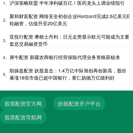
沪深策略联盟 半年净利破百亿！医药龙头上调业绩指引
1、
聚和财富配资 网络安全初创企业Horizon3完成2.5亿美元E
2、
轮融资，估值升至20亿美元
亚投行配资 摩根士丹利：日元走势显示欧元可能成为主要
3、
套息交易融资货币
犀牛配资 新疆农商银行经营保险代理业务资格获核准
4、
助操盘配资 妖股直击：1.4万亿中际旭创再创新高，股价
5、
暴涨18倍市值已超中国银行，黄仁勋抛万亿级利好
股票配资官方网
炒股配资开户平台
股票配资导航网