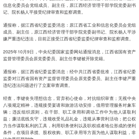
信息化委员会党组成员、副主任，原江西经济管理干部学院党委副书
记、院长杨人平接受纪律审查和监察调查。
通报称，据江西省纪委监委消息：原江西省工业和信息化委员会党组
成员、副主任，原江西经济管理干部学院党委副书记、院长杨人平涉
嫌严重违纪违法，目前正接受江西省纪委监委纪律审查和监察调查。
2025年10月9日，中央纪委国家监委网站通报消息，江西省国有资产
监督管理委员会原党委委员、副主任李键被开除党籍。
通报称，据江西省纪委监委消息：经中共江西省委批准，江西省纪委
监委对江西省国有资产监督管理委员会原党委委员、副主任李键严重
违纪违法问题进行了立案审查调查。
经查，李键丧失理想信念，背弃初心使命，对抗组织审查；无视中央
八项规定精神，违规接受宴请和旅游活动安排，借用管理服务对象车
辆；违反组织原则，在干部、职工录用和调动工作中为他人谋取利
益；廉洁底线失守，违规收受礼品礼金，违规从事营利活动；把公权
力当作谋取私利的工具，利用职务便利以及职权或者地位形成的便利
条件，在项目承揽、股权收购、职工录用等方面为他人谋取利益，非