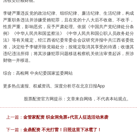
法收受巨额财物。
李键严重违反党的政治纪律、组织纪律、廉洁纪律、生活纪律，构成
严重职务违法并涉嫌受贿犯罪，且在党的十八大后不收敛、不收手，
性质严重，影响恶劣，应予严肃处理。依据《中国共产党纪律处分条
例》《中华人民共和国监察法》《中华人民共和国公职人员政务处分
法》等有关规定，经江西省纪委常委会会议研究并报中共江西省委批
准，决定给予李键开除党籍处分；按规定取消其享受的待遇；收缴其
违纪违法所得；将其涉嫌犯罪问题移送检察机关依法审查起诉，所涉
财物一并移送。
综合：高检网 中央纪委国家监委网站
更多热点速报、权威资讯、深度分析尽在北京日报App
股票配资官方网提示：文章来自网络，不代表本站观点。
上一篇：
金管家配资 织金洞免票+代言人征选活动来袭
下一篇：
金鼎配资 不光打雷！日照这里下冰雹了！