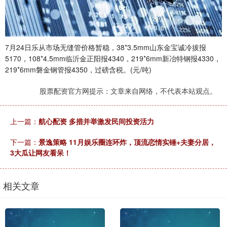
7月24日乐从市场无缝管价格暂稳，38*3.5mm山东金宝诚冷拔报
5170，108*4.5mm临沂金正阳报4340，219*6mm新冶特钢报4330，
219*6mm磐金钢管报4350，过磅含税。(元/吨)
股票配资官方网提示：文章来自网络，不代表本站观点。
上一篇：
航心配资 多措并举激发民间投资活力
下一篇：
景逸策略 11月娱乐圈连环炸，顶流恋情实锤+夫妻分居，
3大瓜让网友看呆！
相关文章